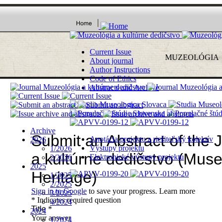
Current Issue
MUZEOLÓ
G
I
A
About journal
Author Instructions
Code of Ethics
Abstracts and Archive
Archive
Anotácia projektu a riešiteľský kolektív
2026
Výstupy projektu
1/2026
Elektronické výstupy projektu
2/2026
2025
1/2025
2/2025
3/2025
4/2024
2024
1/2024